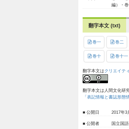
編）・巻
翻字本文 (txt)
巻一
巻二
巻十
巻十一
翻字本文は
クリエイティ
翻字本文は人間文化研
「表記情報と書誌形態
公開日
2017年3
公開者
国立国語