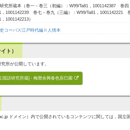
研究所蔵本（巻一－巻三（初編）：W99/Ta81，1001142387 
a81，1001142239 巻七－巻九（三編）：W99/Ta81，1001142
81，1001142213）
史コーパス江戸時代編Ⅱ人情本
サイト）
研究所が公開しています。
立国語研究所蔵] - 梅暦余興春色辰巳園
njal.ac.jp ドメイン）内で公開されているコンテンツに関しては，