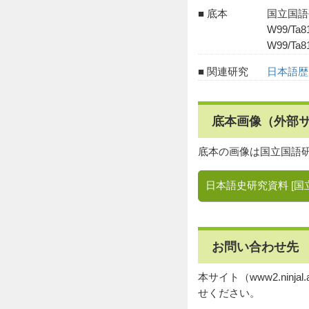
底本
国立国語
W99/T
W99/Ta
関連研究
日本語歴
底本画像（外部
底本の画像は国立国語
日本語史研究資料 [国
お問い合わせ先
本サイト（www2.ni
せください。