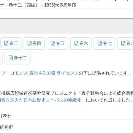
十－巻十二（四編）：1835[天保6]年序
巻三
巻四
巻五
巻六
巻七
巻
巻十二
ブ・コモンズ 表示 4.0 国際 ライセンス
の下に提供されています。
究機構広領域連携基幹研究プロジェクト「異分野融合による総合書
情報を加えた日本語歴史コーパスの精緻化」
において作成しました
月28日
研究所