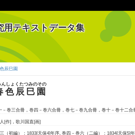
究用テキストデータ集
色辰巳園
ゅんしょくたつみのその
春色辰巳園
一－巻三合冊，巻四－巻六合冊，巻七－巻九合冊，巻十－巻十二合
人[作]，歌川国直[画]
（初編）：1833[天保4]年序, 巻四－巻六（二編）：1834[天保5]