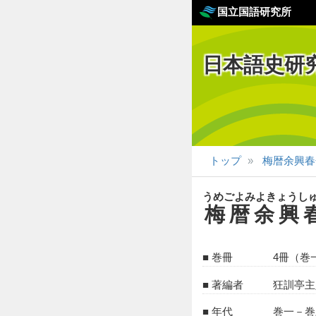
国立国語研究所
日本語史研
トップ
梅暦余興春
うめごよみよきょうし
梅暦余興
巻冊
4冊（巻
著編者
狂訓亭主
年代
巻一－巻三