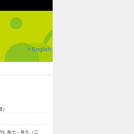
> English
冊）
年刊, 巻七－巻九（三