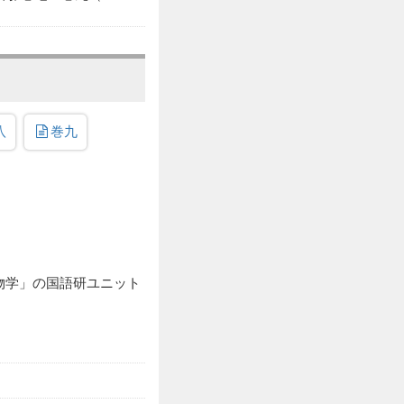
八
巻九
物学」の国語研ユニット
。