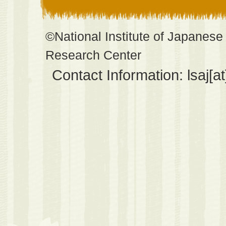
2020年06月02日
「I-JAS
ーパスワークシ
©National Institute of Japanes
Research Center
2020年04月07日
『日本語学習
Contact Information: lsaj[at
育にどう使うか
2020年03月25日
【2020年
習者横断コーパス
2019年05月10日
【2019年
習者横断コーパス
公開しました
2018年10月02日
第四回学習