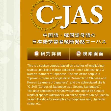
シンポジウム
2022年08月10日
第七回学習
シンポジウム
2022年05月23日
「I-JAS 
FOLAS）」
This is a spoken corpus, based on a series of longitudinal
2021年04月20日
第六回学習
studies consisting of data collected from 3 Chinese and 3
Korean learners of Japanese. The title of this corpus is
シンポジウム 
"Spoken Corpus of Longitudinal Research on Chinese and
Korean Learners of Japanese", and the abbreviated title is
"
C-JAS
(Corpus of Japanese as a Second Language)".
2021年03月15日
【重要】 
The data comprises 570,000 words and about 46.5 hours
worth of speech (utterance). An online system can be used to
search the data for examples by morpheme unit, character
移行
string, etc.