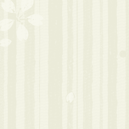
ンポジウム 開
予稿集を追加し
2018年05月21日
【2018年
習者横断コーパス（I-J
of Japanese 
次データを公開