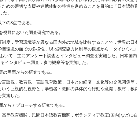
るための適切な支援や連携体制の整備を進めることを目的に「日本語教
施した。
以下の3点である。
方を視野においた調査研究である。
育制度，学習環境等が異なる国内外の地域を比較することで，世界の日
学習環境の面での多様性，現地調査協力体制等の観点から，タイ(バンコッ
において，主にアンケート調査とインタビュー調査を実施した。日本国
けるインタビュー調査，参与観察等を実施した。
視野の両面からの研究である。
な言語観，教育観，言語教育政策，日本との経済・文化等の交流関係等
という巨視的な視野と，学習者・教師の具体的な行動や意識，教材，教
を実施した。
両面からアプローチする研究である。
・高等教育機関，民間日本語教育機関，ボランティア教室(国内)などに