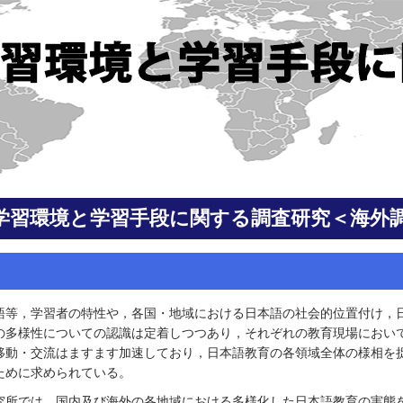
学習環境と学習手段に関する調査研究＜海外
語等，学習者の特性や，各国・地域における日本語の社会的位置付け，
の多様性についての認識は定着しつつあり，それぞれの教育現場におい
移動・交流はますます加速しており，日本語教育の各領域全体の様相を
ために求められている。
究所では，国内及び海外の各地域における多様化した日本語教育の実態