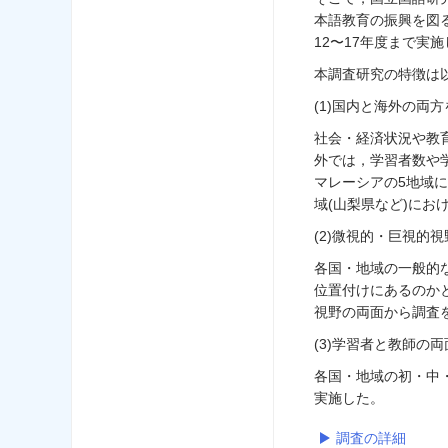
本語教育の振興を図
12〜17年度まで実
本調査研究の特徴は
(1)国内と海外の両
社会・経済状況や教
外では，学習者数や
マレーシアの5地域
域(山梨県など)にお
(2)微視的・巨視的
各国・地域の一般的
位置付けにあるのか
視野の両面から調査
(3)学習者と教師の
各国・地域の初・中
実施した。
調査の詳細