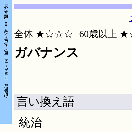
全体 ★☆☆☆
60歳
ガバナンス
言い換え語
統治