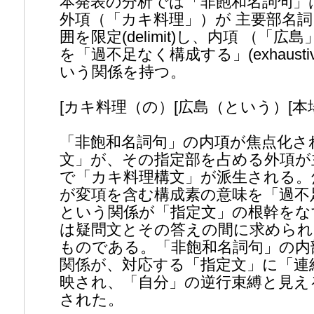
本発表の分析では「非飽和名詞句」
外項（「カキ料理」）が 主要部名
囲を限定(delimit)し、内項 （「
を「過不足なく構成する」(exhaustively 
いう関係を持つ。
[カキ料理（の）[広島（という）[本場]
「非飽和名詞句」の内項が焦点化さ
文」が、その指定部を占める外項が
で「カキ料理構文」が派生される。
が変項を含む構成素の意味を「過不
という関係が「指定文」の根幹をな
は疑問文とその答えの間に求められ
ものである。「非飽和名詞句」の内部
関係が、対応する「指定文」に「連
映され、「自分」の逆行束縛と見え
された。