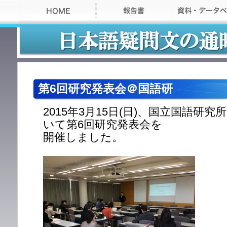
HOME
第6回研究発表会＠国語研
>
ス
2015年3月15日(日)、国立国語研究
タ
いて第6回研究発表会を
ッ
開催しました。
フ・
ブ
ロ
グ
>
第
6
回