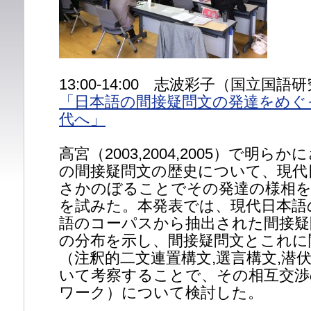
研
究
発
表
会
＠
13:00-14:00 志波彩子（国立国語
国
「日本語の間接疑問文の発達をめぐ
語
代へ」
研
高宮（2003,2004,2005）で明
の間接疑問文の歴史について、現代
さかのぼることでその発達の様相
を試みた。本発表では、現代日本語
語のコーパスから抽出された間接疑
の分布を示し、間接疑問文とこれに
（注釈的二文連置構文,選言構文,潜
いて考察することで、その相互交渉
ワーク）について検討した。