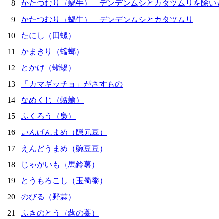
8
かたつむり（蝸牛） デンデンムシとカタツムリを除い
9
かたつむり（蝸牛） デンデンムシとカタツムリ
10
たにし（田螺）
11
かまきり（蟷螂）
12
とかげ（蜥蜴）
13
「カマギッチョ」がさすもの
14
なめくじ（蛞蝓）
15
ふくろう（梟）
16
いんげんまめ（隠元豆）
17
えんどうまめ（豌豆豆）
18
じゃがいも（馬鈴薯）
19
とうもろこし（玉蜀黍）
20
のびる（野蒜）
21
ふきのとう（蕗の薹）