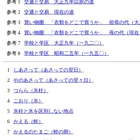
参考 1
交通と交易 大正九年以前の道
参考 2
交通と交易 現在の道
参考 3
買い物圏 「衣類をどこで買うか」 祖母の代（大
参考 4
買い物圏 「衣類をどこで買うか」 母の代（現在
参考 7
学校と学区 大正九年（一九二〇）
参考 8
学校と学区 昭和二五年（一九五〇）
1
しあさって（あさっての翌日）
2
やのあさって（あさっての翌々日）
3
つらら（氷柱）
4
こおり（氷）
5
氷柱と氷を区別しない地点
6
かえる（蛙）
7
かえるのたまご（蛙の卵）