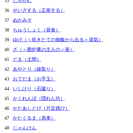
35
しゃがむ
36
せいざする（正座する）
37
ぬかみそ
38
ちゅうしょく（昼食）
39
ゆげ（＜炊きたての御飯から出る＞湯気）
40
ざ（＜囲炉裏の主人の＞座）
41
どま（土間）
42
あやとり（綾取り）
43
おてだま（お手玉）
44
いしけり（石蹴り）
45
かくれんぼ（隠れん坊）
46
かたあしとび（片足跳び）
47
かたぐるま（肩車）
48
じゃんけん