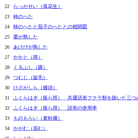
22
らっかせい（落花生）
23
柿のへた
24
柿のへたと茄子のへたとの相関図
25
栗が熟した
26
あけびが熟した
27
かかと（踵）
28
くるぶし（踝）
29
つむじ（旋毛）
30
ひざがしら（膝頭）
31
ふくらはぎ（脹ら脛） 共通語形フクラ類を除いた三つ
32
ふくらはぎ（脹ら脛） 語形の使用率
33
ものもらい（麦粒腫）
34
かがむ（屈む）