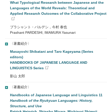
What Typological Research between Japanese and the
Languages of the World Reveals: Theoretical and
Applied Research Outcomes of the Collaborative Project
プラシャント・パルデシ，今村 泰也
Prashant PARDESHI, IMAMURA Yasunari
〈著書紹介〉
Masayoshi Shibatani and Taro Kageyama (Series
editors)
HANDBOOKS OF JAPANESE LANGUAGE AND
LINGUISTICS Series
影山 太郎
〈著書紹介〉
Handbooks of Japanese Language and Linguistics 11
Handbook of the Ryukyuan Languages: History,
Structure, and Use
Patrick Heinrich, Shinsho Miyara, Michinori Shimoji