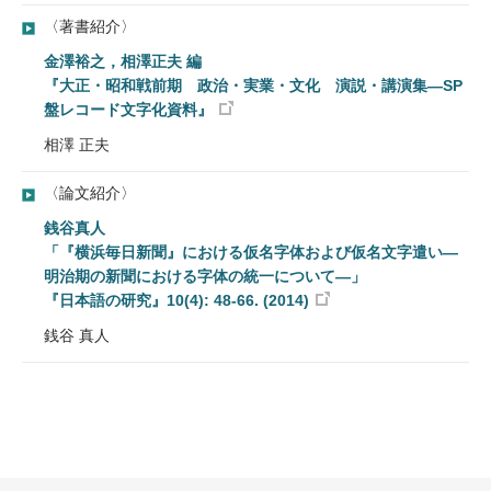
〈著書紹介〉
金澤裕之，相澤正夫 編
『大正・昭和戦前期 政治・実業・文化 演説・講演集―SP
盤レコード文字化資料』
相澤 正夫
〈論文紹介〉
銭谷真人
「『横浜毎日新聞』における仮名字体および仮名文字遣い―
明治期の新聞における字体の統一について―」
『日本語の研究』10(4): 48-66. (2014)
銭谷 真人