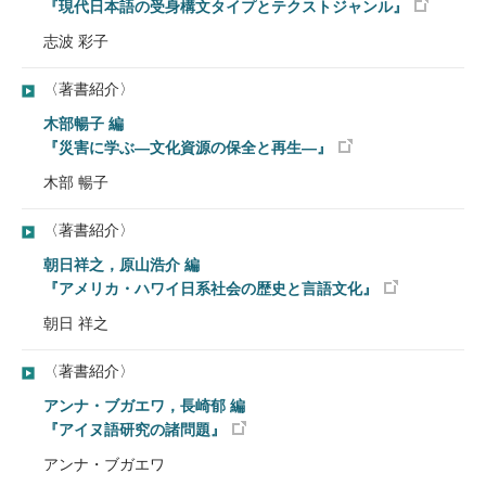
『現代日本語の受身構文タイプとテクストジャンル』
志波 彩子
〈著書紹介〉
木部暢子 編
『災害に学ぶ―文化資源の保全と再生―』
木部 暢子
〈著書紹介〉
朝日祥之，原山浩介 編
『アメリカ・ハワイ日系社会の歴史と言語文化』
朝日 祥之
〈著書紹介〉
アンナ・ブガエワ，長崎郁 編
『アイヌ語研究の諸問題』
アンナ・ブガエワ