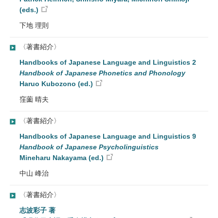
(eds.)
下地 理則
〈著書紹介〉
Handbooks of Japanese Language and Linguistics 2
Handbook of Japanese Phonetics and Phonology
Haruo Kubozono (ed.)
窪薗 晴夫
〈著書紹介〉
Handbooks of Japanese Language and Linguistics 9
Handbook of Japanese Psycholinguistics
Mineharu Nakayama (ed.)
中山 峰治
〈著書紹介〉
志波彩子 著