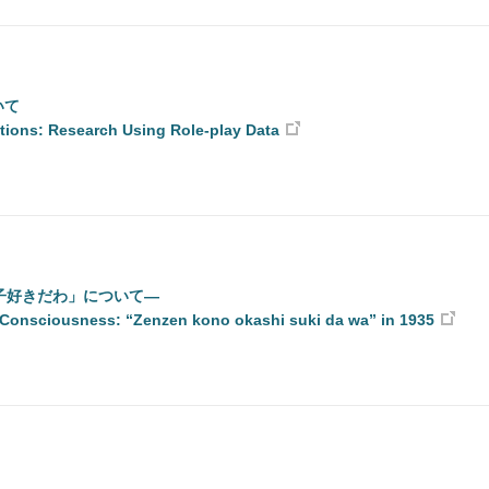
いて
tions: Research Using Role-play Data
子好きだわ」について―
Consciousness: “Zenzen kono okashi suki da wa” in 1935