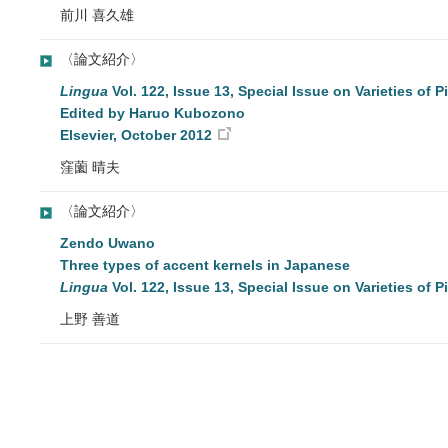
前川 喜久雄
〈論文紹介〉
Lingua
Vol. 122, Issue 13, Special Issue on Varieties of 
Edited by Haruo Kubozono
Elsevier, October 2012
窪薗 晴夫
〈論文紹介〉
Zendo Uwano
Three types of accent kernels in Japanese
Lingua
Vol. 122, Issue 13, Special Issue on Varieties of
上野 善道