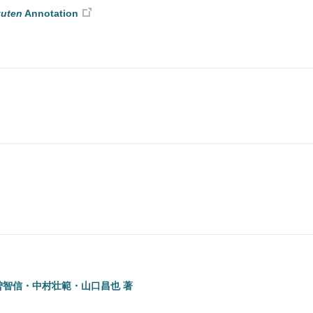
uten
Annotation
智信・中村壮範・山口昌也 著