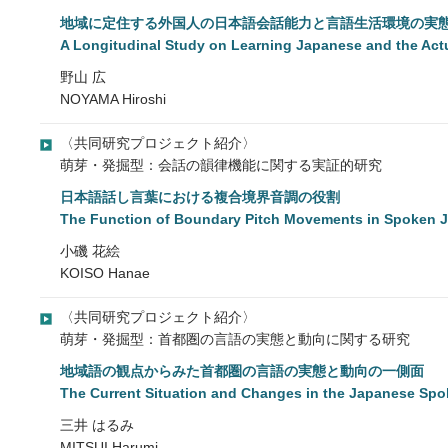
地域に定住する外国人の日本語会話能力と言語生活環境の実
A Longitudinal Study on Learning Japanese and the Act
野山 広
NOYAMA Hiroshi
〈共同研究プロジェクト紹介〉
萌芽・発掘型：会話の韻律機能に関する実証的研究
日本語話し言葉における複合境界音調の役割
The Function of Boundary Pitch Movements in Spoken 
小磯 花絵
KOISO Hanae
〈共同研究プロジェクト紹介〉
萌芽・発掘型：首都圏の言語の実態と動向に関する研究
地域語の観点からみた首都圏の言語の実態と動向の一側面
The Current Situation and Changes in the Japanese Spo
三井 はるみ
MITSUI Harumi