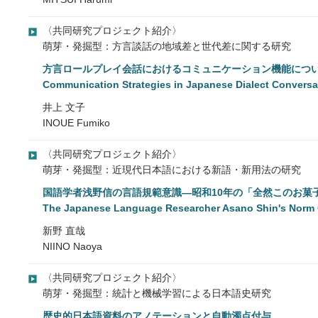
〈共同研究プロジェクト紹介〉
萌芽・発掘型：方言談話の地域差と世代差に関する研究
方言ロールプレイ会話におけるコミュニケーション機能につ
Communication Strategies in Japanese Dialect Conversa
井上 文子
INOUE Fumiko
〈共同研究プロジェクト紹介〉
萌芽・発掘型：近現代日本語における新語・新用法の研究
国語学者浅野信の言語規範意識―昭和10年の「全然このお菓
The Japanese Language Researcher Asano Shin's Norm 
新野 直哉
NIINO Naoya
〈共同研究プロジェクト紹介〉
萌芽・発掘型：統計と機械学習による日本語史研究
歴史的日本語資料のアノテーションと自動濁点付与