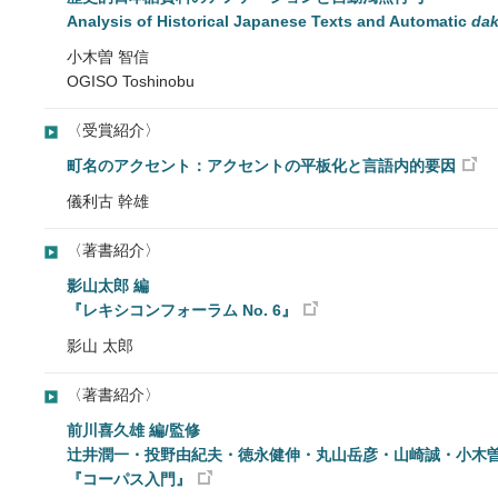
Analysis of Historical Japanese Texts and Automatic
dak
小木曽 智信
OGISO Toshinobu
〈受賞紹介〉
町名のアクセント：アクセントの平板化と言語内的要因
儀利古 幹雄
〈著書紹介〉
影山太郎 編
『レキシコンフォーラム No. 6』
影山 太郎
〈著書紹介〉
前川喜久雄 編/監修
辻井潤一・投野由紀夫・徳永健伸・丸山岳彦・山崎誠・小木曽
『コーパス入門』